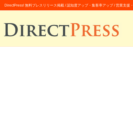
DirectPress! 無料プレスリリース掲載 / 認知度アップ・集客率アップ / 営業支