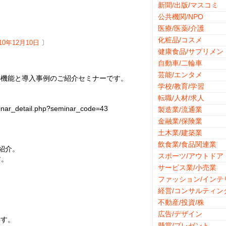
新聞/出版/マスコミ
公共機関/NPO
医療/医薬/介護
化粧品/コスメ
010年12月10日
〕
健康食品/サプリメン
自動車/二輪車
芸能/エンタメ
の機能と導入事例のご紹介セミナーです。
学校/教育/学習
転職/人材/求人
nar_detail.php?seminar_code=43
製造業/流通業
金融業/保険業
土木業/建築業
飲食業/食品関連業
紹介。
スポーツ/アウトドア
す。
サービス業/小売業
ファッション/インテ
経営/コンサルティン
不動産/投資/株
広告/デザイン
ます。
懸賞/プレゼント