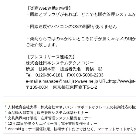
【楽商Web連携の特徴】
・回線とブラウザが有れば、どこでも販売管理システム
・回線速度やパソコンのOSの制限がありません
・楽商ならではの≪かゆいところに手が届く≫キメの細
ご紹介致します。
【プレスリリース連絡先】
株式会社日本システムテクノロジー
所属 技術本部 担当者氏名 真鍋 彰
Tel 0120-86-6181 FAX 03-5600-2233
e-mail a.manabe@mail.jst-wave.ne.jp URL:http://www.jst
〒135-0004 東京都江東区森下5-1-2
人材教育会社大手・株式会社マネジメントサポートがクレームの初期対応の極
食品輸入卸業向け販売管理システム構築セミナー
文具業界向け販売・在庫管理システム構築セミナー
12月22日開催 クリエイター向け電子書籍制作セミナー
Androidセミナー開催決定。技術サイドだけではなく、マーケットサイドから