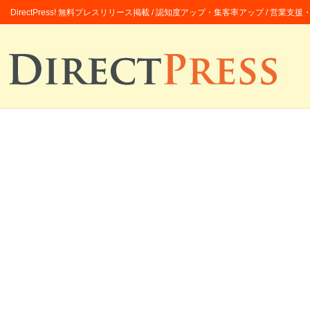
DirectPress! 無料プレスリリース掲載 / 認知度アップ・集客率アップ / 営業支