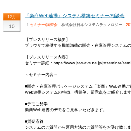
『楽商Web連携』システム構築セミナー/相談会
12月
〔
セミナー/講習会
株式会社日本システムテクノロジー
2
10
【プレスリリース概要】
ブラウザで稼働する機能満載の販売・在庫管理システム
【プレスリリース内容】
セミナー詳細：https://www.jst-wave.ne.jp/jstseminar/semi
～セミナー内容～
■販売・在庫管理パッケージシステム「楽商」Web連携ご
Web連携システムの特徴、構築例、留意点をご紹介しま
■デモご見学
楽商Web連携のデモをご見学いただきます。
■質疑応答
システムのご質問から運用方法のご質問等をお受け致し