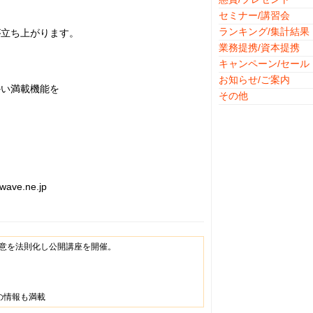
セミナー/講習会
ランキング/集計結果
が立ち上がります。
業務提携/資本提携
キャンペーン/セール
お知らせ/ご案内
かい満載機能を
その他
-wave.ne.jp
意を法則化し公開講座を開催。
の情報も満載