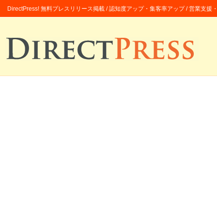
DirectPress! 無料プレスリリース掲載 / 認知度アップ・集客率アップ / 営業支