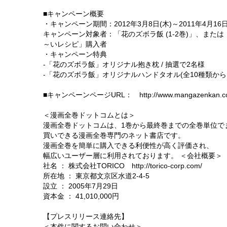
■キャンペーン概要
・キャンペーン期間：2012年3月8日(木)～2011年4月16
キャンペーン対象者：「花のズボラ飯 (1-2巻)」、または「
～いレシピ」購入者
・キャンペーン特典
-「花のズボラ飯」オリジナル抱き枕 / 抽選で2名様
-「花のズボラ飯」オリジナルハンドタオル(全10種類から1枚
■キャンペーンページURL： http://www.mangazenkan.com/s
＜漫画全巻ドットコムとは＞
漫画全巻ドットコムは、1巻から最終巻までの全巻単位で
買いできる漫画全巻専門のネット書店です。
漫画全巻を簡単に購入できる利便性が高く評価され、
幅広いユーザー層に利用されております。 ＜会社概要＞
社名 ： 株式会社TORICO http://torico-corp.com/
所在地 ： 東京都文京区水道2-4-5
設立 ： 2005年7月29日
資本金 ： 41,010,000円
【プレスリリース連絡先】
＜本件に関するお問い合わせ＞