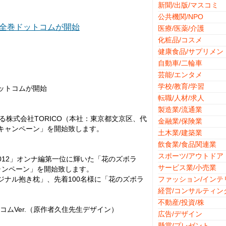
新聞/出版/マスコミ
公共機関/NPO
画全巻ドットコムが開始
医療/医薬/介護
化粧品/コスメ
〕
健康食品/サプリメン
自動車/二輪車
芸能/エンタメ
学校/教育/学習
ットコムが開始
転職/人材/求人
製造業/流通業
 )を運営する株式会社TORICO（本社：東京都文京区、代
金融業/保険業
キャンペーン」を開始致します。
土木業/建築業
飲食業/食品関連業
スポーツ/アウトドア
012」オンナ編第一位に輝いた「花のズボラ
サービス業/小売業
ャンペーン」を開始致します。
ジナル抱き枕」、先着100名様に「花のズボラ
ファッション/インテ
経営/コンサルティン
不動産/投資/株
コムVer.（原作者久住先生デザイン）
広告/デザイン
懸賞/プレゼント