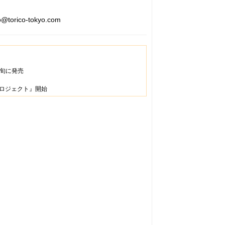
torico-tokyo.com
上旬に発売
ロジェクト』開始