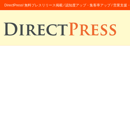
DirectPress! 無料プレスリリース掲載 / 認知度アップ・集客率アップ / 営業支