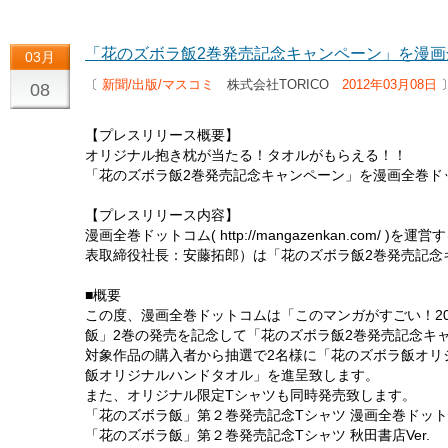
「花のズボラ飯2巻発売記念キャンペーン」を漫
03月
〔
新聞/出版/マスコミ
株式会社TORICO
2012年03月08日
08
【プレスリリース概要】
オリジナル抱き枕が当たる！タオルがもらえる！！
「花のズボラ飯2巻発売記念キャンペーン」を漫画全巻ド
【プレスリリース内容】
漫画全巻ドットコム( http://mangazenkan.com/
表取締役社長：安藤拓郎）は「花のズボラ飯2巻発売記念
■概要
この度、漫画全巻ドットコムは「このマンガがすごい！2
飯」2巻の発売を記念して「花のズボラ飯2巻発売記念キ
対象作品の購入者から抽選で2名様に「花のズボラ飯オリ
飯オリジナルハンドタオル」を進呈致します。
また、オリジナル限定Tシャツも同時発売致します。
「花のズボラ飯」第２巻発売記念Tシャツ 漫画全巻ドット
「花のズボラ飯」第２巻発売記念Tシャツ 秋田書店Ver.