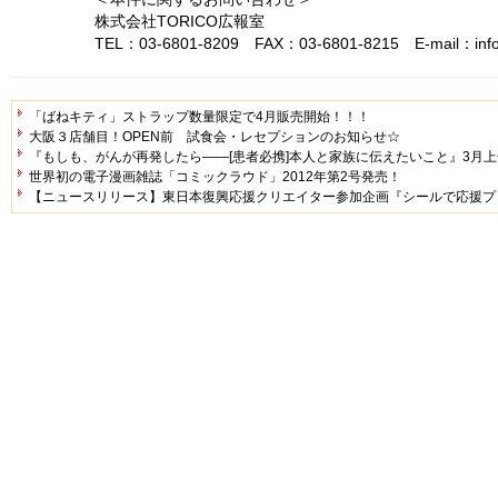
株式会社TORICO広報室
TEL：03-6801-8209 FAX：03-6801-8215 E-mail：info@
「ばねキティ」ストラップ数量限定で4月販売開始！！！
大阪３店舗目！OPEN前 試食会・レセプションのお知らせ☆
『もしも、がんが再発したら――[患者必携]本人と家族に伝えたいこと』3月
世界初の電子漫画雑誌「コミックラウド」2012年第2号発売！
【ニュースリリース】東日本復興応援クリエイター参加企画『シールで応援プ