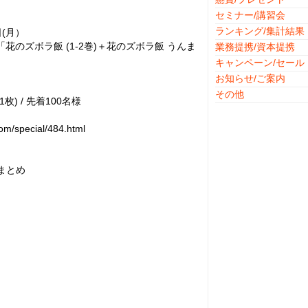
セミナー/講習会
ランキング/集計結果
日(月）
花のズボラ飯 (1-2巻)＋花のズボラ飯 うんま
業務提携/資本提携
キャンペーン/セール
お知らせ/ご案内
その他
) / 先着100名様
pecial/484.html
まとめ