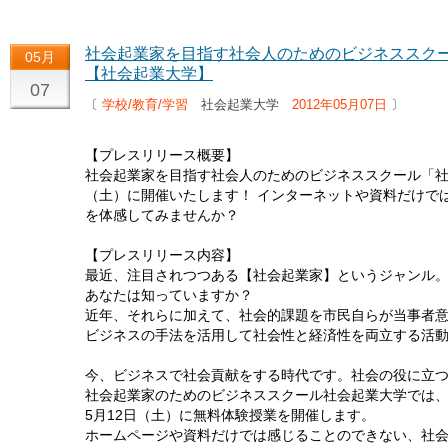
社会起業家を目指す社会人のためのビジネススクー
05月
【社会起業大学】
07
〔
学校/教育/学習
社会起業大学
2012年05月07日
〕
【プレスリリース概要】
社会起業家を目指す社会人のためのビジネススクール「社
（土）に開催いたします！ インターネットや資料だけで
を体感してみませんか？
【プレスリリース内容】
最近、注目されつつある【社会起業家】というジャンル
あなたは知っていますか？
近年、それらに加えて、社会的課題を市民自らが当事者
ビジネスの手法を活用して社会性と経済性を両立する活
今、ビジネスで社会貢献をする時代です。社会の役に立
社会起業家のためのビジネススクール社会起業大学では
5月12日（土）に無料体験授業を開催します。
ホームページや資料だけでは感じることのできない、社