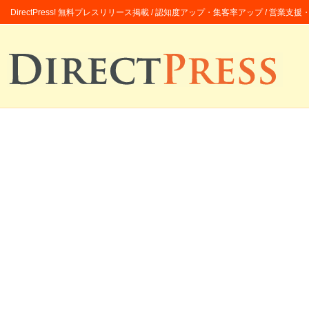
DirectPress! 無料プレスリリース掲載 / 認知度アップ・集客率アップ / 営業支