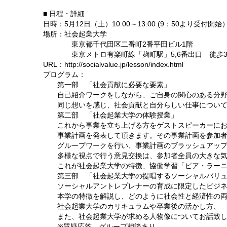
■ 日程・詳細
日時：5月12日（土）10:00～13:00 (9：50より受付開始
場所：社会起業大学
東京都千代田区二番町2番平田ビル1階
東京メトロ有楽町線「麹町駅」5,6番出口 徒歩3
URL：http://socialvalue.jp/lesson/index.html
プログラム：
第一部 「社会貢献に必要な要素」
自己紹介ワークをしながら、ご自身の関心のある分
同じ想いを感じ、社会貢献と自分らしい仕事について
第二部 「社会起業大学の体験授業」
これから事業を立ち上げる方をゲストスピーカーにお
事業計画を発表して頂きます。その事業計画を参加者
グループワークを行い、事業計画のブラッシュアップ
多様な視点で行う意見交換は、参加者全員の大きな気
これが社会起業大学の特徴、協働学習「ピア・ラーニ
第三部 「社会起業大学の提唱するソーシャルバリュ
ソーシャルアントレプレナーの育成に限定したビジネ
本学の特徴を解説し、どのように社会性と経済性の両
社会起業大学のカリキュラムや卒業後の活かし方、
また、社会起業大学が求める人物像についてお話致し
※質疑応答、グループ相談あり。