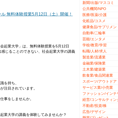
新聞/出版/マスコミ
公共機関/NPO
ル 無料体験授業5月12日（土）開催！
医療/医薬/介護
化粧品/コスメ
健康食品/サプリメン
自動車/二輪車
芸能/エンタメ
学校/教育/学習
会起業大学」は、無料体験授業を5月12日
転職/人材/求人
は感じることのできない、社会起業大学の講義
製造業/流通業
金融業/保険業
土木業/建築業
。
飲食業/食品関連業
スポーツ/アウトドア
意識を持ち、
サービス業/小売業
動が注目されています。
ファッション/インテ
つ仕事をしませんか。
経営/コンサルティン
、
不動産/投資/株
広告/デザイン
会起業大学の講義を体験してみませんか？
懸賞/プレゼント