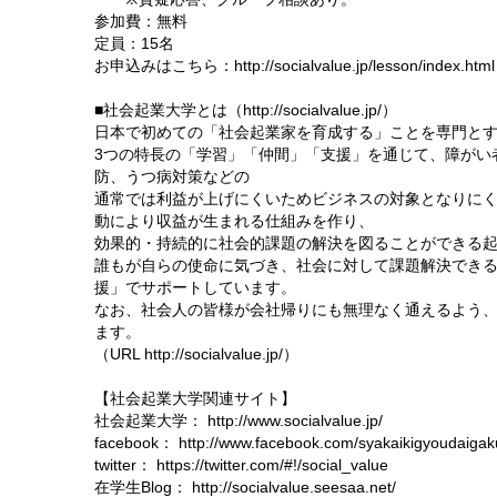
参加費：無料
定員：15名
お申込みはこちら：http://socialvalue.jp/lesson/index.html
■社会起業大学とは（http://socialvalue.jp/）
日本で初めての「社会起業家を育成する」ことを専門と
3つの特長の「学習」「仲間」「支援」を通じて、障がい
防、うつ病対策などの
通常では利益が上げにくいためビジネスの対象となりに
動により収益が生まれる仕組みを作り、
効果的・持続的に社会的課題の解決を図ることができる
誰もが自らの使命に気づき、社会に対して課題解決でき
援」でサポートしています。
なお、社会人の皆様が会社帰りにも無理なく通えるよう、平
ます。
（URL http://socialvalue.jp/）
【社会起業大学関連サイト】
社会起業大学： http://www.socialvalue.jp/
facebook： http://www.facebook.com/syakaikigyoudaigak
twitter： https://twitter.com/#!/social_value
在学生Blog： http://socialvalue.seesaa.net/