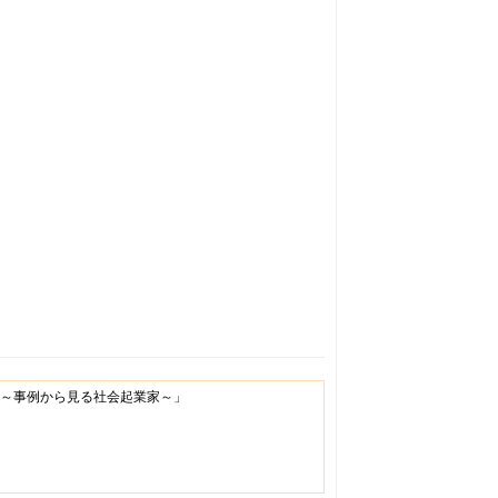
 ～事例から見る社会起業家～」
」