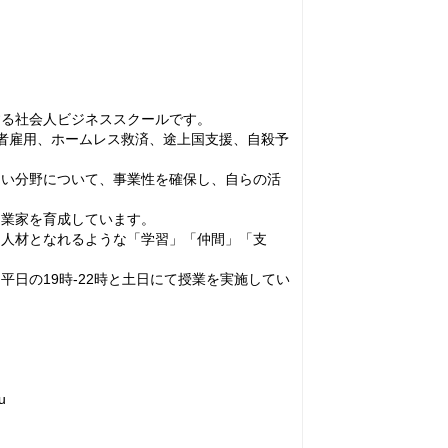
する社会人ビジネススクールです。
者雇用、ホームレス救済、途上国支援、自殺予
くい分野について、事業性を確保し、自らの活
起業家を育成しています。
る人材となれるような「学習」「仲間」「支
日の19時-22時と土日にて授業を実施してい
u