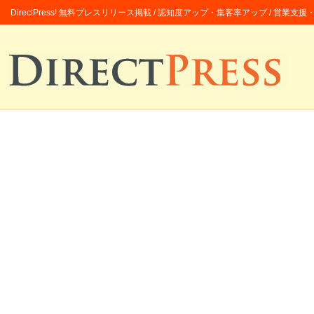
DirectPress! 無料プレスリリース掲載 / 認知度アップ・集客率アップ / 営業支