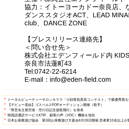
協力：イトーヨーカドー奈良店、ならど
ダンススタジオACT、LEAD MINAMI 
club、DANCE ZONE
【プレスリリース連絡先】
＜問い合せ先＞
株式会社エデンフィールド内 KIDS GR
奈良市法蓮町43
Tel:0742-22-6214
E-mail：info@eden-field.com
トータルビューティーサロンキララ「小顔骨気美容コンテスト」で最優秀賞を
【デビュー直結】ゴスペルJ-POPオーディション開催（歌手）
『県営名古屋空港・空の日記念遊覧飛行』を発表
韓国語通訳サービスKTIP、顧客の声（VOC）機能を強化
日本お座敷遊び協会 第3回お座敷遊び大宴会8月28日開催 芸者衆10名以上