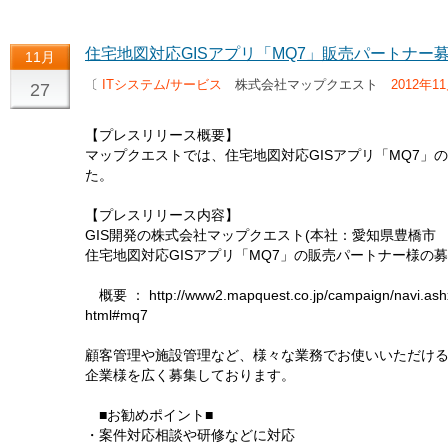
住宅地図対応GISアプリ「MQ7」販売パートナー
11月
〔
ITシステム/サービス
株式会社マップクエスト
2012年1
27
【プレスリリース概要】
マップクエストでは、住宅地図対応GISアプリ「MQ7」
た。
【プレスリリース内容】
GIS開発の株式会社マップクエスト(本社：愛知県豊橋市 
住宅地図対応GISアプリ「MQ7」の販売パートナー様の
概要 ： http://www2.mapquest.co.jp/campaign/navi.ashx?
html#mq7
顧客管理や施設管理など、様々な業務でお使いいただける
企業様を広く募集しております。
■お勧めポイント■
・案件対応相談や研修などに対応