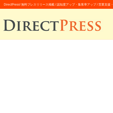
DirectPress! 無料プレスリリース掲載 / 認知度アップ・集客率アップ / 営業支