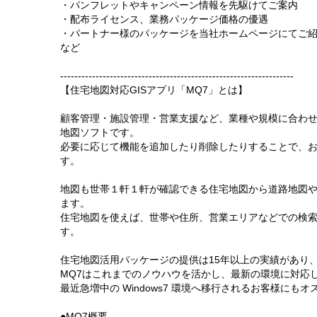
・パンフレットやキャンペーン情報を先駆けてご案内
・配布ライセンス、業務パッケージ価格の優遇
・パートナー様のパッケージを当社ホームページにてご
など
------------------------------------------------------------------
【住宅地図対応GISアプリ「MQ7」とは】
顧客管理・施設管理・営業支援など、業種や規模に合わ
地図ソフトです。
必要に応じて機能を追加したり削除したりすることで、
す。
地図も世帯１軒１軒が確認できる住宅地図から道路地図
ます。
住宅地図を使えば、世帯や住所、営業エリアなどでの検
す。
住宅地図活用パッケージの提供は15年以上の実績があり
MQ7はこれまでのノウハウを活かし、最新の環境に対応
最近急増中の Windows7 環境へ移行されるお客様にも
●MQ7概要