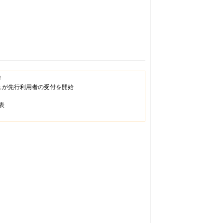
！
ュが先行利用者の受付を開始
表