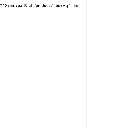
21127mq7part&ref=/products/inboxMq7.html