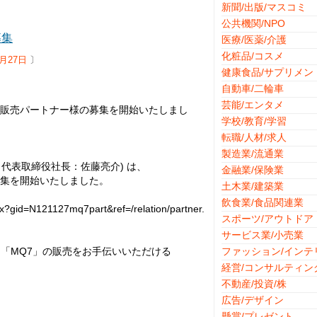
新聞/出版/マスコミ
公共機関/NPO
募集
医療/医薬/介護
化粧品/コスメ
1月27日
〕
健康食品/サプリメン
自動車/二輪車
芸能/エンタメ
の販売パートナー様の募集を開始いたしまし
学校/教育/学習
転職/人材/求人
製造業/流通業
代表取締役社長：佐藤亮介) は、
金融業/保険業
募集を開始いたしました。
土木業/建築業
飲食業/食品関連業
gid=N121127mq7part&ref=/relation/partner.
スポーツ/アウトドア
サービス業/小売業
「MQ7」の販売をお手伝いいただける
ファッション/インテ
経営/コンサルティン
不動産/投資/株
広告/デザイン
懸賞/プレゼント