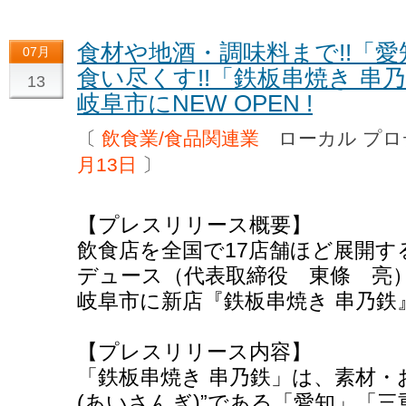
食材や地酒・調味料まで!!「
07月
食い尽くす!!「鉄板串焼き 串乃
13
岐阜市にNEW OPEN !
〔
飲食業/食品関連業
ローカル プ
月13日
〕
【プレスリリース概要】
飲食店を全国で17店舗ほど展開す
デュース（代表取締役 東條 亮）は
岐阜市に新店『鉄板串焼き 串乃
【プレスリリース内容】
「鉄板串焼き 串乃鉄」は、素材・
(あいさんぎ)”である「愛知」「