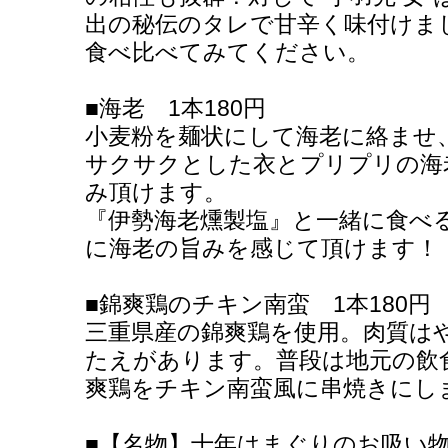
出の秘伝のタレで甘辛く味付けまし
食べ比べてみてください。
■海老 1本180円
小麦粉を麺状にして海老に絡ませ
サクサクとした衣とプリプリの海
み頂けます。
『伊勢海老燻製塩』と一緒に食べ
に海老の旨みを感じて頂けます！
■錦爽鶏のチキン南蛮 1本180円
三重県産の錦爽鶏を使用。肉質は
たえがあります。普段は地元の飲
爽鶏をチキン南蛮風に串焼きにし
■【名物】十年はまぐりのお吸い物