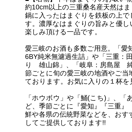
約10cm以上の三重桑名産天然は
鍋に入ったはまぐりを鉄板の上で
す。濃厚なはまぐりの旨みと優し
楽しみ頂ける一品です。
愛三岐のお酒も多数ご用意。「愛知：
6BY純米無濾過生詰」や「三重：
り 雄山錦」、「岐阜：房島屋 
節ごとに旬の愛三岐の地酒やご当
ております。お気に入りの１杯を
「ホウボウ」や「鯒(こち)」、「
ど、季節ごとに『愛知』『三重』
鮮や各県の伝統野菜などを、おす
してご提供しております!!