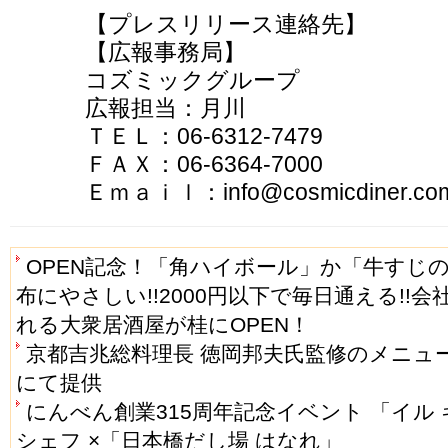
【プレスリリース連絡先】
【広報事務局】
コズミックグループ
広報担当：月川
ＴＥＬ：06-6312-7479
ＦＡＸ：06-6364-7000
Ｅｍａｉｌ：info@cosmicdiner.co
OPEN記念！「角ハイボール」か「牛すじの
布にやさしい!!2000円以下で毎日通える!
れる大衆居酒屋が桂にOPEN！
京都吉兆総料理長 徳岡邦夫氏監修のメニュー
にて提供
にんべん創業315周年記念イベント 「イル
シェフ ×「日本橋だし場 はなれ」