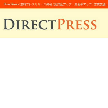
DirectPress! 無料プレスリリース掲載 / 認知度アップ・集客率アップ / 営業支