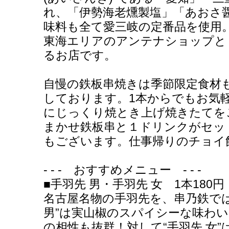
れ、「伊勢海老燻製塩」「あおさ
味料も全て愛三岐の定番品を使用
東海エリアのアンテナショップと
るお店です。
自慢の鉄板串焼きは季節限定食材も
しております。1本からでもお気
にじっくり焼とき上げ焼きたてをご
まかせ鉄板串と１ドリンクがセッ
もございます。仕事帰りのチョイ飲
- - - おすすめメニュー - - -
■手羽先 男・手羽先 女 1本180円
名古屋名物の手羽先を、串乃鉄では
男”は実山椒のスパイシーな味わ
の相性も抜群！対して“手羽先 女