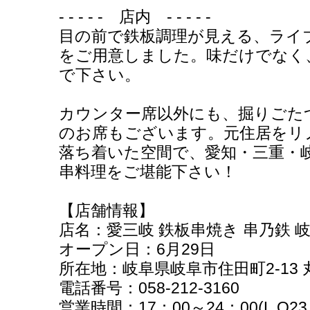
- - - - - 店内 - - - - -
目の前で鉄板調理が見える、ライ
をご用意しました。味だけでなく
で下さい。
カウンター席以外にも、掘りごた
のお席もございます。元住居をリ
落ち着いた空間で、愛知・三重・
串料理をご堪能下さい！
【店舗情報】
店名：愛三岐 鉄板串焼き 串乃鉄 
オープン日：6月29日
所在地：岐阜県岐阜市住田町2-13
電話番号：058-212-3160
営業時間：17：00～24：00(L.O23