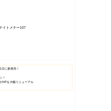
ステイトメナー107
月1日に新発売！
ン！
がHPを大幅リニューアル