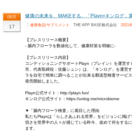
健康の未来を、MAKEする。「Playn×キンログ」
08月
〔
健康食品/サプリメント
THE APP BASE株式会社
2021
17
【プレスリリース概要】
- 腸内フローラを数値化して、健康対策を明確に-
【プレスリリース内容】
コンディショニングサポートPlayn（プレイン）を運営するT
市、代表取締役：佐藤シュン）は、「キンログ」を運営
ラを自宅で簡単に調べることが出来る郵送型検査サービ
発売開始しました。
Playn公式サイト：http://playn.fun/
キンログ公式サイト：https://unlog.me/microbiome
▼「腸内フローラ検査」に着目した理由
私たちPlaynは「らしさあふれる世界」をビジョンに掲
切さを世界中の人々が感じている昨今、改めて何をする
ます。