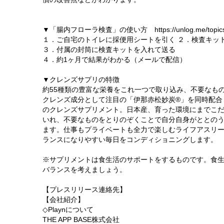
▼「腸内フローラ検査」の使い方 https://unlog.me/topics/tog
１．ご自宅のトイレに採便用シートを引く ２．検査キッ
３．付属の封筒に検査キットを入れて送る
４．約1ヶ月で結果がわかる（メールで配信）
▼クレンズサプリの特徴
約55種類の豊富な栄養をこれ一つで取り込み、不要なも
クレンズ成分として注目の「伊那赤松妙炭®」を同時配合したM
のクレンズサプリメント。日本産、育った環境にまでこ
いれ、不要なものをとりのぞくことで自分自身がととの
ます。仕事もプライベートも全力で楽しむライフアスリ
ランスになりやすい毎日をコンディショニングします。
※サプリメントは食生活のサポートをするものです。食生
バランスを考えましょう。
【プレスリリース連絡先】
【会社紹介】
◇Playnについて
THE APP BASE株式会社