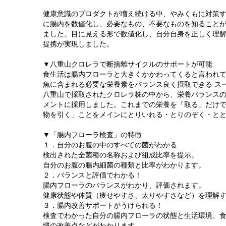
健康意識のプロダクトが増え続ける中、やみくもに対策
に腸内を数値化し、必要なもの、不要なものを知ること
ました。目に見える形で数値化し、自分自身を正しく理
提携が実現しました。
▼八重山クロレラで断捨離サイクルのサポートが可能
食生活は腸内フローラと大きくかかわってくると言われ
魚に含まれる必要な栄養素をバランス良く摂取できる ス
八重山で採取されたクロレラ株の中から、栄養バランス
メントに採用しました。これまでの栄養を「取る」だけ
物を引く」ことをメインにとりいれる・とりのぞく・と
▼「腸内フローラ検査」の特徴
１．自分のお腹の中のすべての菌がわかる
検出された全菌種の名称および組成比率を提示。
自分のお腹の腸内細菌の種類と比率がわかります。
２．バランスと評価でわかる！
腸内フローラのバランスがわかり、評価されます。
健康状態や体質（痩せやすさ、太りやすさなど）を理解
３．腸内改善サポートがうけられる！
検査でわかった自分の腸内フローラの状態と生活環境、
慣の改善点などがわかります。