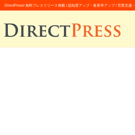
DirectPress! 無料プレスリリース掲載 / 認知度アップ・集客率アップ / 営業支