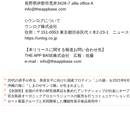
長野県伊那市荒井3428-7 allla office A
info@theappbase.com
◇ウンログについて
ウンログ株式会社
住所：〒151-0053 東京都渋谷区代々木2-23-1 ニュー
https://unlog.co.jp
【本リリースに関する報道お問い合わせ先】
THE APP BASE株式会社 広報：佐藤
e-mail：info@theappbase.com
20代の若手が作る、美容女子に向けた国産プロテイン「ぷろ娘」を2021年6
沖縄の海に『しまのやサンゴ畑』が生まれました
【全国初】全国の大学の研究成果品を集めたアンテナショップが白金にオープ
宮古島産オーガニックアロエベラジュースの販売を行うコミュニケーションズ
ロート製薬グループと共同開発した機能性表示食品発売中！