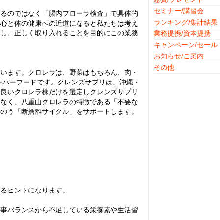
セミナー/講習会
するのではなく「腸内フローラ検査」で具体的
ランキング/集計結果
が心と体の健康への近道になると私たちは考え
解し、正しく取り入れることを目的にこの業務
業務提携/資本提携
キャンペーン/セール
お知らせ/ご案内
その他
ています。クロレラは、野菜はもちろん、肉・
ーパーフードです。クレンズサプリは、沖縄・
の良いクロレラ株だけを選定しクレンズサプリ
でなく、八重山クロレラの特徴である「不要な
とのう「断捨離サイクル」をサポートします。
するヒントになります。
食事バランスから不足している栄養素や生活習