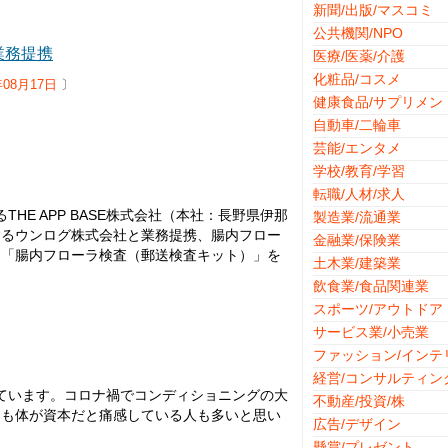
新聞/出版/マスコミ
公共機関/NPO
業務提携
医療/医薬/介護
化粧品/コスメ
年08月17日
〕
健康食品/サプリメン
自動車/二輪車
芸能/エンタメ
学校/教育/学習
転職/人材/求人
HE APP BASE株式会社（本社：長野県伊那
製造業/流通業
するウンログ株式会社と業務提携、腸内フロー
金融業/保険業
ス「腸内フローラ検査（郵送検査キット）」を
土木業/建築業
飲食業/食品関連業
スポーツ/アウトドア
サービス業/小売業
ファッション/インテ
経営/コンサルティン
げています。コロナ禍でコンディショニングの大
不動産/投資/株
にも体が資本だと痛感している人も多いと思い
広告/デザイン
懸賞/プレゼント