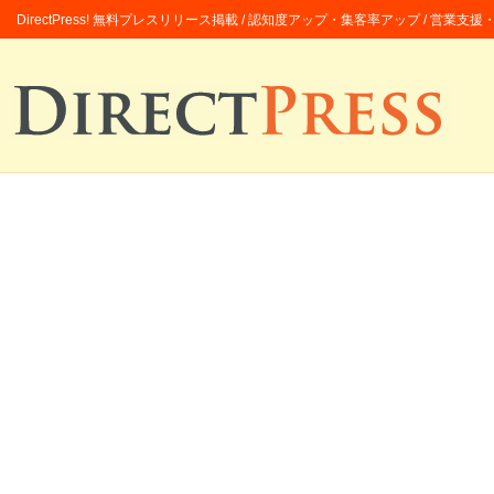
DirectPress! 無料プレスリリース掲載 / 認知度アップ・集客率アップ / 営業支