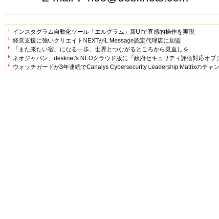
インスタグラム自動化ツール「エルグラム」新UIで直感的操作を実現
経営支援に強いクリエイトNEXTがL Message認定代理店に加盟
「また来たい宿」になる一歩、世界とつながるところから見直しを
ネオジャパン、desknet's NEOクラウド版に『政府セキュリティ評価対応オ
ウォッチガードが3年連続でCanalys Cybersecurity Leadership Matr