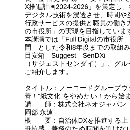
X推進計画2024-2026」を策定
デジタル技術を浸透させ、時間や
行政サービスの提供と職員の働き方を可能
の市役所」の実現を目指していま
本講演では「Full Digitalの
間」とした令和8年度までの取組
目安箱 Suggest SenDXi
（サジェストセンダイ）」、グル
ご紹介します。
タイトル：ノーコードグループウ
善！“紙文化”をやめたい！から始
講 師：株式会社ネオジャパン
岡部 永遠
概 要：自治体DXを推進する上
抵抗感、兼務のため時間を割けな