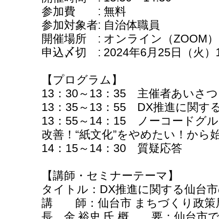
参加費 : 無料
参加対象者: 自治体職員
開催場所 : オンライン（ZOOM）
申込〆切 : 2024年6月25日（火）1
【プログラム】
13：30～13：35 主催者あいさつ
13：35～13：55 DX推進に関
13：55～14：15 ノーコード
改善！“紙文化”をやめたい！から
14：15～14：30 質疑応答
【講師・セミナーテーマ】
タイトル：DX推進に関する仙台
講 師：仙台市 まちづくり政策
長 金 裕史 氏 概 要：仙台市で