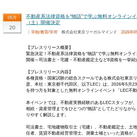
不動産系法律資格を“物語”で学ぶ無料オンラインイ
05月
（土）開催決定
20
〔
学校/教育/学習
株式会社東京リーガルマインド
2026年0
【プレスリリース概要】
緊急決定！不動産系法律資格を“物語”で学ぶ無料オンライ
開催～司法書士・宅建・不動産鑑定士など8資格を一挙紹
【プレスリリース内容】
各種資格・国家試験の総合スクールである株式会社東京リ
彦、本社：東京都千代田区、以下LEC）は、2026年5月2
を持つ方を対象とした無料オンラインイベント「LEC不
本イベントでは、不動産実務経験のあるLECスタッフが
相続・資産管理までをひとつの“物語”としてたどりなが
りやすく解説します。
司法書士、宅地建物取引士（宅建）、不動産鑑定士、土
任者、賃貸不動産経営管理士、測量士補といった資格が