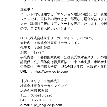
注意事項
イベント内で使用する「マンション建設の物語」は、資
ションです。実務上の流れとは一部異なる場合がありま
また、講演終了後にはアンケートを表示いたします。今
ので、ご協力をお願いいたします。
LEC（株式会社東京リーガルマインド）について
会社名 ：株式会社東京リーガルマインド
代表者 ：反町雄彦
創業 ：1979年
事業内容 ：各種国家資格、公務員受験対策スクールの
託提供、公共団体向け職員研修・中小企業支援・求職者
受託提供、専門職大学院「LEC会計大学院」の設置・運営
URL ：https://www.lec-jp.com/
【プレスリリース連絡先】
株式会社東京リーガルマインド
総合企画部 広報課
TEL： 03-5913-6220
FAX： 03-5913-6030
e-mail： pr_lec@lec-jp.com