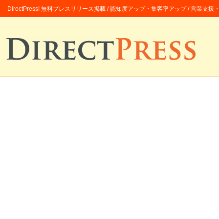
DirectPress! 無料プレスリリース掲載 / 認知度アップ・集客率アップ / 営業支