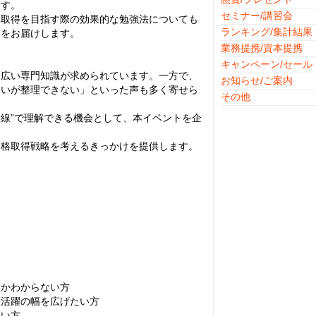
ます。
セミナー/講習会
ス取得を目指す際の効果的な勉強法についても
ランキング/集計結果
報をお届けします。
業務提携/資本提携
キャンペーン/セール
幅広い専門知識が求められています。一方で、
お知らせ/ご案内
違いが整理できない」といった声も多く寄せら
その他
く“線”で理解できる機会として、本イベントを企
資格取得戦略を考えるきっかけを提供します。
いかわからない方
て活躍の幅を広げたい方
たい方