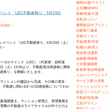
新聞/出版/マスコミ
公共機関/NPO
ベント「LEC不動産祭り」5月23日
医療/医薬/介護
化粧品/コスメ
健康食品/サプリメン
5月20日
〕
自動車/二輪車
芸能/エンタメ
学校/教育/学習
ンイベント「LEC不動産祭り」5月23日（土）
転職/人材/求人
介～
製造業/流通業
金融業/保険業
ーガルマインド（LEC）（代表者：反町雄
土木業/建築業
3日（土）13:00より、不動産系法律資格に興味
飲食業/食品関連業
動産祭り」を開催いたします。
スポーツ/アウトドア
サービス業/小売業
、マンションの建設から完成、その後の居住・
ら、不動産に関わる8つの法律資格についてわか
ファッション/インテ
経営/コンサルティン
不動産/投資/株
地家屋調査士、マンション管理士、管理業務主
広告/デザイン
、実際の不動産のライフサイクルの中でどのよ
懸賞/プレゼント