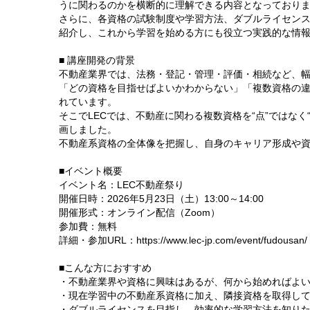
うに関わるのかを横断的に理解できる内容となっており
さらに、各資格の試験制度や学習方法、ダブルライセン
紹介し、これから学習を始める方にも役立つ実践的な情
■ 講座開発の背景
不動産業界では、法務・登記・管理・評価・相続など、
「どの資格を目指せばよいかわからない」「複数資格の
れています。
そこでLECでは、不動産に関わる複数資格を“点”ではな
画しました。
不動産系資格の全体像を把握し、自身のキャリア形成や
■イベント概要
イベント名：LEC不動産祭り
開催日時：2026年5月23日（土）13:00～14:00
開催形式：オンライン配信（Zoom）
参加費：無料
詳細・参加URL：https://www.lec-jp.com/event/fudousan/
■こんな方におすすめ
・不動産業界や資格に興味はあるが、何から始めればよ
・現在学習中の不動産系資格に加え、隣接資格を取得し
・ダブルライセンスを目指し、効率的な学習方法を知り