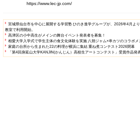
https://www.lec-jp.com/
宮城県仙台市を中心に展開する学習塾 ひのき進学グループが、2026年4月より「FLE
教室で利用開始。
高津区の小中高生がメインの舞台イベント発表者を募集！
相愛大学入学式で学生主体の食文化体験を実施 八朔ジャム×串カツのコラボメ
家庭の台所から生まれた22の料理が横浜に集結 重ね煮コンテスト2026閉幕
「第4回身延山大学KANJIN(かんじん）高校生アートコンテスト」受賞作品発