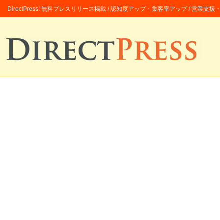
DirectPress! 無料プレスリリース掲載 / 認知度アップ・集客率アップ / 営業支