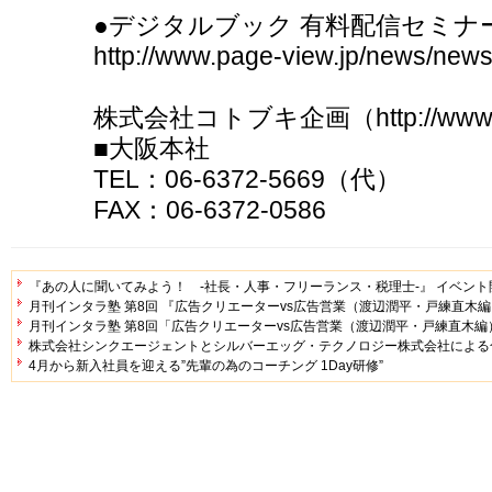
●デジタルブック 有料配信セミナ
http://www.page-view.jp/news/new
株式会社コトブキ企画（http://www.ko
■大阪本社 ■東
TEL：06-6372-5669（代） TE
FAX：06-6372-0586 FAX
『あの人に聞いてみよう！ -社長・人事・フリーランス・税理士-』 イベン
月刊インタラ塾 第8回 『広告クリエーターvs広告営業（渡辺潤平・戸練直木
月刊インタラ塾 第8回「広告クリエーターvs広告営業（渡辺潤平・戸練直木編
株式会社シンクエージェントとシルバーエッグ・テクノロジー株式会社による
4月から新入社員を迎える”先輩の為のコーチング 1Day研修”