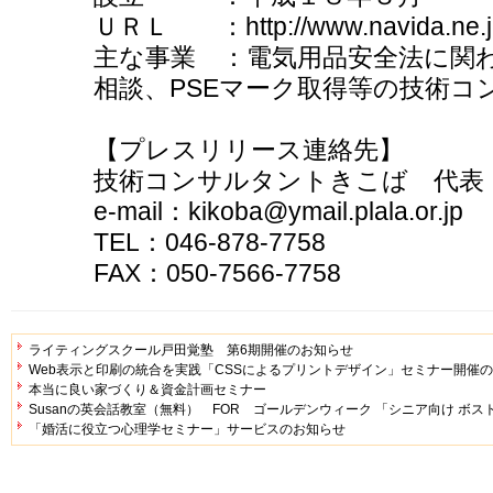
ＵＲＬ ：http://www.navida.ne.jp/
主な事業 ：電気用品安全法に関
相談、PSEマーク取得等の技術コ
【プレスリリース連絡先】
技術コンサルタントきこば 代表
e-mail：kikoba@ymail.plala.or.jp
TEL：046-878-7758
FAX：050-7566-7758
ライティングスクール戸田覚塾 第6期開催のお知らせ
Web表示と印刷の統合を実践「CSSによるプリントデザイン」セミナー開催
本当に良い家づくり＆資金計画セミナー
Susanの英会話教室（無料） FOR ゴールデンウィーク 「シニア向け ボス
「婚活に役立つ心理学セミナー」サービスのお知らせ