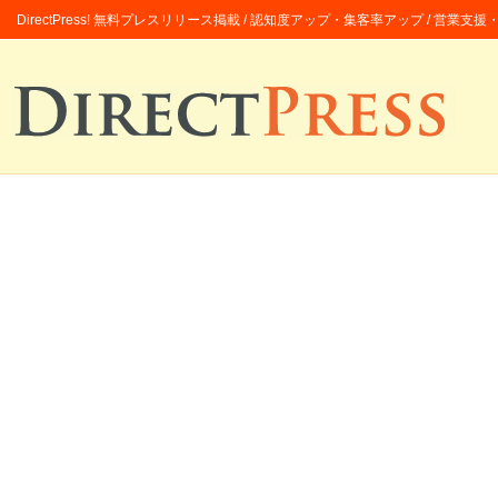
DirectPress! 無料プレスリリース掲載 / 認知度アップ・集客率アップ / 営業支