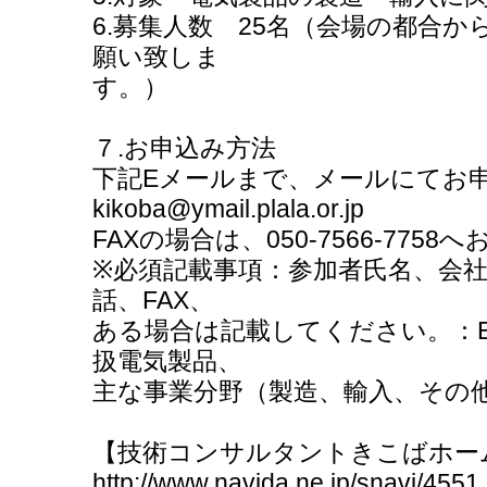
6.募集人数 25名（会場の都合か
願い致しま
す。）
７.お申込み方法
下記Eメールまで、メールにてお
kikoba@ymail.plala.or.jp
FAXの場合は、050-7566-775
※必須記載事項：参加者氏名、会
話、FAX、
ある場合は記載してください。：E
扱電気製品、
主な事業分野（製造、輸入、その
【技術コンサルタントきこばホーム
http://www.navida.ne.jp/snavi/4551