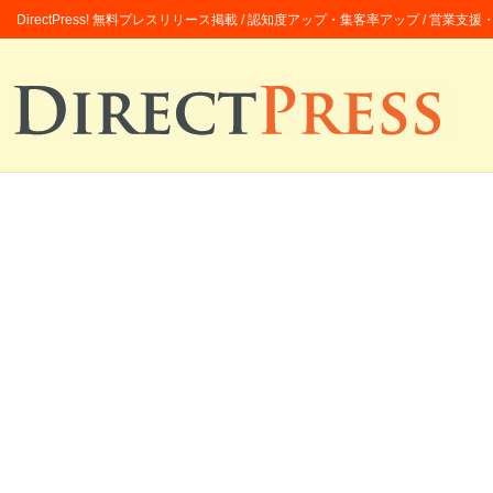
DirectPress! 無料プレスリリース掲載 / 認知度アップ・集客率アップ / 営業支