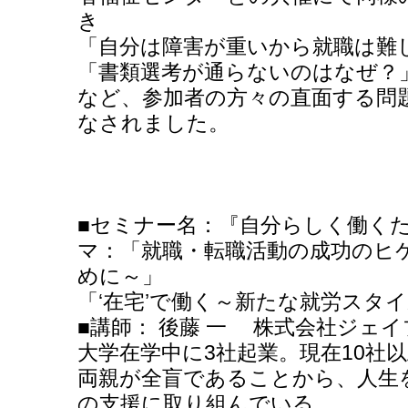
き
「自分は障害が重いから就職は難
「書類選考が通らないのはなぜ？
など、参加者の方々の直面する問
なされました。
■セミナー名：『自分らしく働くた
マ：「就職・転職活動の成功のヒ
めに～」
「‘在宅’で働く～新たな就労スタ
■講師： 後藤 一 株式会社ジェイ
大学在学中に3社起業。現在10社
両親が全盲であることから、人生
の支援に取り組んでいる。