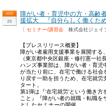
障がい者・育児中の方・高齢
03月
援拡大 『自分らしく働くた
25
〔
セミナー/講習会
株式会社ジェイ
【プレスリリース概要】
障がい者雇用支援事業を展開する
（東京都中央区銀座・修行憲一社
ハンズ事業部は、障がい者・育児
が当たり前に、在宅で働ける社会
り戻す一助を担うため、在宅就労
タート。
第1弾は『‘在宅就労’という働き
こと』『障がい者の就職・転職を
としたセミナーの開催。