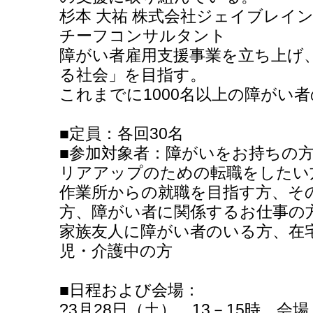
杉本 大祐 株式会社ジェイブレイ
チーフコンサルタント
障がい者雇用支援事業を立ち上げ
る社会」を目指す。
これまでに1000名以上の障がい
■定員：各回30名
■参加対象者：障がいをお持ちの
リアアップのための転職をしたい
作業所からの就職を目指す方、そ
方、障がい者に関係するお仕事の
家族友人に障がい者のいる方、在
児・介護中の方
■日程および会場：
?3月28日（土） 13－15時 