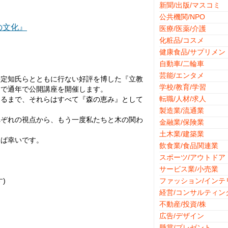
新聞/出版/マスコミ
公共機関/NPO
の文化』
医療/医薬/介護
化粧品/コスメ
健康食品/サプリメン
自動車/二輪車
芸能/エンタメ
平定知氏らとともに行ない好評を博した『立教
学校/教育/学習
山で通年で公開講座を開催します。
転職/人材/求人
たるまで、それらはすべて『森の恵み』として
製造業/流通業
れぞれの視点から、もう一度私たちと木の関わ
金融業/保険業
土木業/建築業
てば幸いです。
飲食業/食品関連業
スポーツ/アウトドア
サービス業/小売業
)
ファッション/インテ
経営/コンサルティン
不動産/投資/株
広告/デザイン
懸賞/プレゼント