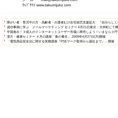
ｳｪﾌﾞｻｲﾄ www.takumijuku.com
障がい者・育児中の方・高齢者・介護者むけ在宅就労支援拡大 『自分らしく
成功事例に学ぶ メールマーケティング セミナー 4月21日東京・大井町にて
中国進出！３億人のインターネットユーザー市場に商売しよう！いまなら０円
漢方・健康セミナー ４月の講座「春の養生」 2009年4月27日(月)開催
「電気用品安全法に関する実務講座『PSEマーク取得から届出まで』」開催