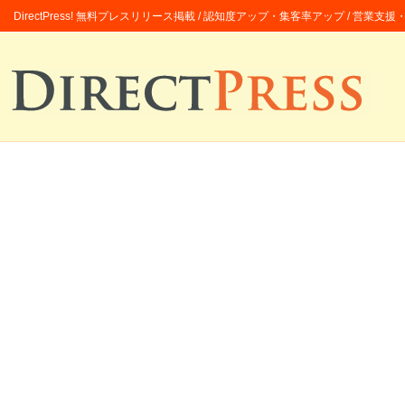
DirectPress! 無料プレスリリース掲載 / 認知度アップ・集客率アップ / 営業支