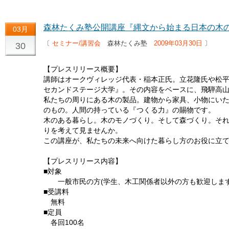
森林たくみ塾公開講座『縄文から始まる日本の木
03月
〔
セミナー/講習会
森林たくみ塾
2009年03月30日
〕
30
【プレスリリース概要】
講師はオークヴィレッジ代表・稲本正氏。立花隆氏や松
セカンドステージ大学』。その内容をベースに、飛騨高
私たちの周りにある木の製品。建物から家具、小物にい
のもの。人間の持っている『つくる力』の賜物です。
木のある暮らし。木のモノづくり。そして森づくり。そ
りを考えて見ませんか。
この講座が、私たちの未来へ向けた暮らし方のお役に立
【プレスリリース内容】
■対象
一般市民の方(学生、木工関係者以外の方も歓迎します
■受講料
無料
■定員
各回100名