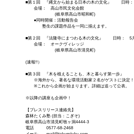
■第１回 『縄文から始まる日本の木の文化』 日時： 4月
会場： 高山市民文化会館
(岐阜県高山市昭和町)
●同時開催：活動報告会
塾生の課題作品を一同に揃えます。
■第２回 『法隆寺にまつわる木の文化』 日時： 5月 2
会場： オークヴィレッジ
(岐阜県高山市清見町)
(速報!!）
■第３回 『木を植えることも、木と暮らす第一歩』 日時
※海外から、著名な環境活動家２名がゲストに決定！
※これから企画が始まります。詳細は追って公表。
※以降の講座も企画中！
【プレスリリース連絡先】
森林たくみ塾 (担当：こぎそ)
岐阜県高山市清見町牧ヶ洞4444-3
電話 0577-68-2468
メール mail@takumijuku.com