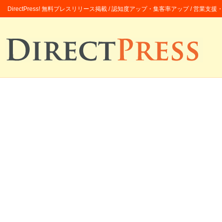
DirectPress! 無料プレスリリース掲載 / 認知度アップ・集客率アップ / 営業支