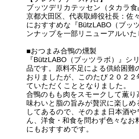
ブッツデリカテッセン（タカラ食
京都大田区、代表取締役社長：佐
におすすめな『BützLABO（ブ
ンナップを一部リニューアルいた
■おつまみ合鴨の燻製
『BützLABO（ブッツラボ）』
品です。原料不足による供給困難
おりましたが、このたび２０２２
ていただくこととなりました。
合鴨のもも肉をスモークして薫り
味わいと脂の旨みが贅沢に楽しめ
してあるので、そのまま日本酒や
ん、洋食・和食を問わず色々なお
にもおすすめです。