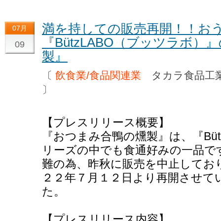
満を持しての販売再開！！お
07月
『BützLABO（ブッツラボ
09
製』
〔
飲食業/食品関連業
タカラ食品工
〕
【プレスリリース概要】
『おつまみ合鴨の燻製』は、『Büt
リーズの中でも食通好みの一品で
難の為、昨秋に販売を中止してお
２２年７月１２日より再開させて
た。
【プレスリリース内容】