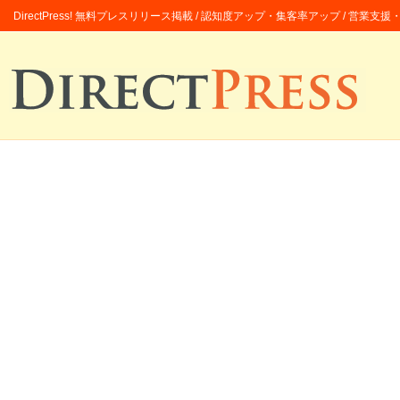
DirectPress! 無料プレスリリース掲載 / 認知度アップ・集客率アップ / 営業支