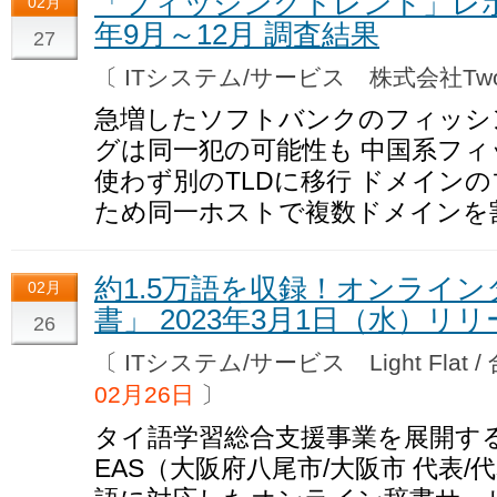
「フィッシングトレンド」レポー
02月
年9月～12月 調査結果
27
〔 ITシステム/サービス 株式会社Tw
急増したソフトバンクのフィッシ
グは同一犯の可能性も 中国系フィ
使わず別のTLDに移行 ドメイン
ため同一ホストで複数ドメインを
約1.5万語を収録！オンライン
02月
書」 2023年3月1日（水）リ
26
〔 ITシステム/サービス Light Flat
02月26日
〕
タイ語学習総合支援事業を展開するLigh
EAS（大阪府八尾市/大阪市 代表