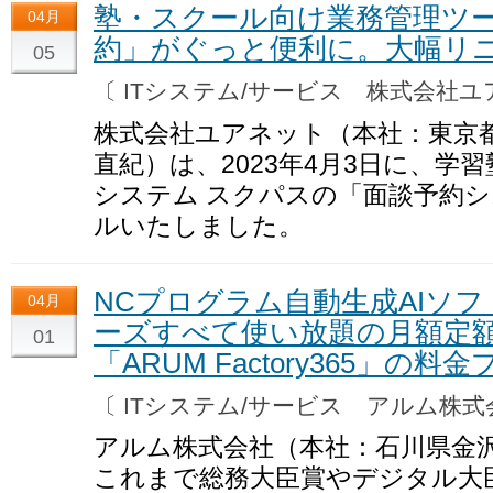
塾・スクール向け業務管理ツー
04月
約」がぐっと便利に。大幅リ
05
〔 ITシステム/サービス 株式会社
株式会社ユアネット（本社：東京
直紀）は、2023年4月3日に、学
システム スクパスの「面談予約
ルいたしました。
NCプログラム自動生成AIソフ
04月
ーズすべて使い放題の月額定
01
「ARUM Factory365」の
〔 ITシステム/サービス アルム株
アルム株式会社（本社：石川県金沢
これまで総務大臣賞やデジタル大