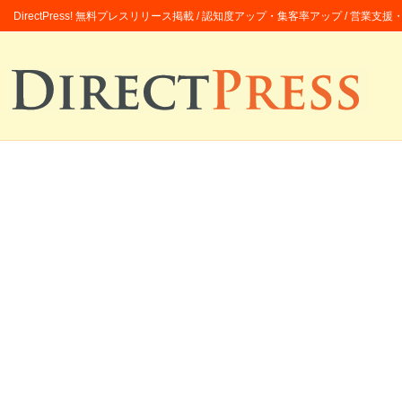
DirectPress! 無料プレスリリース掲載 / 認知度アップ・集客率アップ / 営業支