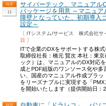
サイバーテック、マニュアルC
01月
パッケージを用意 ～マニュアル
11
障壁となっていた、初期導入
設定～
〔 ITシステム/サービス 株式会
日
〕
ITで企業のDXをサポートする株
取締役社長：橋元 賢次 本社：東
ック）は、マニュアルのDX対応を
成とPDF組版のワンソース化や多
い、国産のマニュアル作成プラッ
をリーズナブルに実現する「PM
を開始いたします（提供開始日：20
自動車に「ドラレコ」、パソ
01月