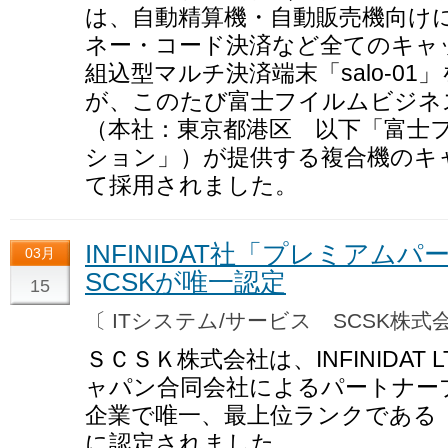
は、自動精算機・自動販売機向け
ネー・コード決済など全てのキャ
組込型マルチ決済端末「salo-0
が、このたび富士フイルムビジネ
（本社：東京都港区 以下「富士
ション」）が提供する複合機のキ
て採用されました。
INFINIDAT社「プレミアム
03月
SCSKが唯一認定
15
〔 ITシステム/サービス SCSK株
ＳＣＳＫ株式会社は、INFINIDAT
ャパン合同会社によるパートナー
企業で唯一、最上位ランクである
に認定されました。