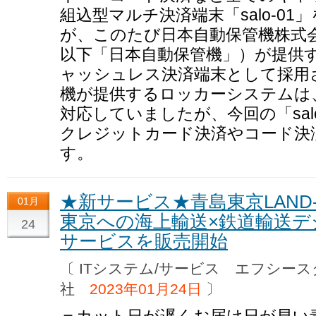
組込型マルチ決済端末「salo-0
が、このたび日本自動保管機株式
以下「日本自動保管機」）が提供
ャッシュレス決済端末として採用
機が提供するロッカーシステムは
対応していましたが、今回の「sal
クレジットカード決済やコード決
す。
★新サービス★青島東京LAND-S
01月
東京への海上輸送×鉄道輸送
24
サービスを販売開始
〔 ITシステム/サービス エフシー
社
2023年01月24日
〕
＝カット日が遅くお届け日が早い