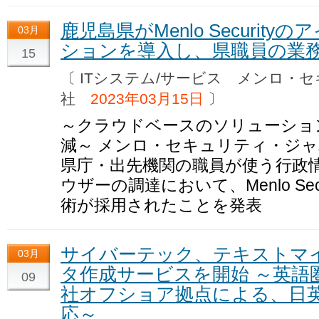
鹿児島県がMenlo Securi
03月
ションを導入し、県職員の業
15
〔 ITシステム/サービス メンロ・
社
2023年03月15日
〕
～クラウドベースのソリューショ
減～ メンロ・セキュリティ・ジ
県庁・出先機関の職員が使う行政
ウザーの調達において、Menlo Se
術が採用されたことを発表
サイバーテック、テキストマイ
03月
タ作成サービスを開始 ～英語
09
社オフショア拠点による、日
応～