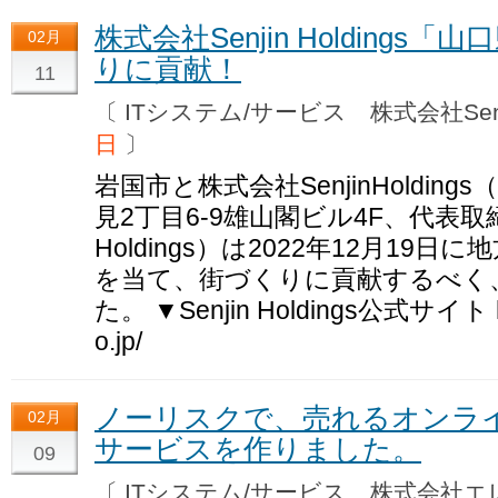
株式会社Senjin Holding
02月
りに貢献！
11
〔 ITシステム/サービス 株式会社Senji
日
〕
岩国市と株式会社SenjinHoldi
見2丁目6-9雄山閣ビル4F、代表取締
Holdings）は2022年12月1
を当て、街づくりに貢献するべく
た。 ▼Senjin Holdings公式サイト http
o.jp/
ノーリスクで、売れるオンラ
02月
サービスを作りました。
09
〔 ITシステム/サービス 株式会