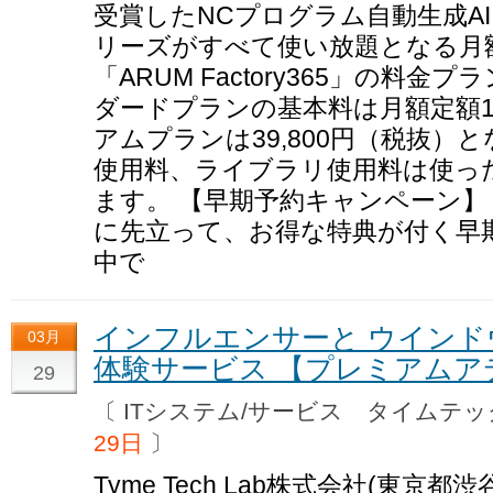
受賞したNCプログラム自動生成AI
リーズがすべて使い放題となる月
「ARUM Factory365」の料
ダードプランの基本料は月額定額19
アムプランは39,800円（税抜）
使用料、ライブラリ使用料は使っ
ます。 【早期予約キャンペーン】
に先立って、お得な特典が付く早
中で
インフルエンサーと ウイン
03月
体験サービス 【プレミアムア
29
〔 ITシステム/サービス タイム
29日
〕
Tyme Tech Lab株式会社(東