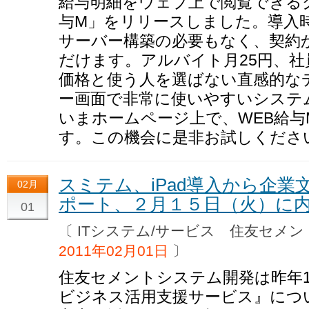
給与明細をウェブ上で閲覧できる
与M」をリリースしました。導入
サーバー構築の必要もなく、契約
だけます。アルバイト月25円、社
価格と使う人を選ばない直感的な
ー画面で非常に使いやすいシステ
いまホームページ上で、WEB給
す。この機会に是非お試しくださ
スミテム、iPad導入から企
02月
ポート、２月１５日（火）に
01
〔 ITシステム/サービス 住友セ
2011年02月01日
〕
住友セメントシステム開発は昨年11
ビジネス活用支援サービス』につい