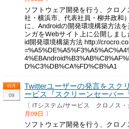
ソフトウェア開発を行う、クロノ
社・横浜市、代表社員・柳井政和）は
に、Androidの開発環境構築方
ンガをWebサイト上に公開しました
id開発環境構築方法 http://crocro.com/w
=%A5%DE%A5%F3%A5%AC%A4
4%EBAndroid%B3%AB%C8%AF
D%C3%DB%CA%FD%CB%A1
Twitterユーザーの発言を
02月
ービス『スクリーンセーバー
09
〔 ITシステム/サービス クロノ
月09日
〕
ソフトウェア開発を行う、クロノ