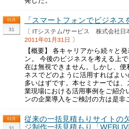
発した。
「スマートフォンでビジネス
01月
31
〔 ITシステム/サービス 株式会
2011年01月31日
〕
【概要】 各キャリアから続々と
ン。 今後のビジネスを考える上
在は無視できません。しかし、便
ネスでどのように活用すればよい
多いはずです。本セミナーでは、
業現場における活用事例をご紹介
ンの企業導入をご検討の方は是非
従来の一括見積もりサイトの
01月
ジ制作一括見積もり「WEBLI
31