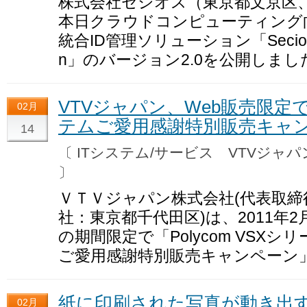
株式会社セシオス（東京都文京区
本日クラウドコンピューティング
統合ID管理ソリューション「Secioss Ident
n」のバージョン2.0を公開しまし
VTVジャパン、Web販売限定で
02月
テムご愛用感謝特別販売キャ
14
〔 ITシステム/サービス VTVジ
〕
ＶＴＶジャパン株式会社(代表取締
社：東京都千代田区)は、2011年2
の期間限定で「Polycom VS
ご愛用感謝特別販売キャンペーン
紙に印刷された写真が動き出す
02月