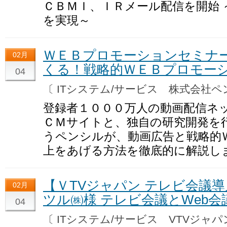
ＣＢＭＩ、ＩＲメール配信を開始 
を実現～
ＷＥＢプロモーションセミナー
02月
くる！戦略的ＷＥＢプロモー
04
〔 ITシステム/サービス 株式会社
登録者１０００万人の動画配信ネ
ＣＭサイトと、独自の研究開発を
うペンシルが、動画広告と戦略的
上をあげる方法を徹底的に解説し
【ＶTVジャパン テレビ会議
02月
ツル㈱様 テレビ会議とWeb
04
〔 ITシステム/サービス VTVジ