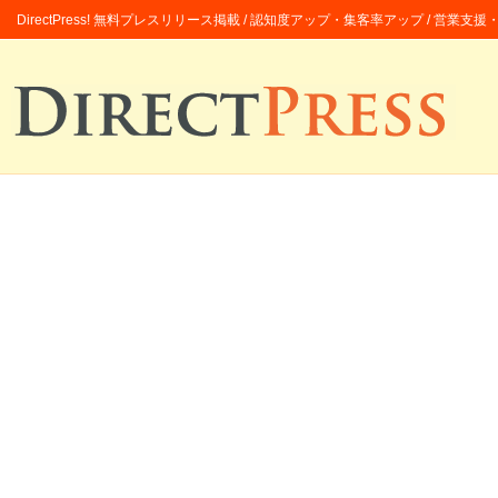
DirectPress! 無料プレスリリース掲載 / 認知度アップ・集客率アップ / 営業支