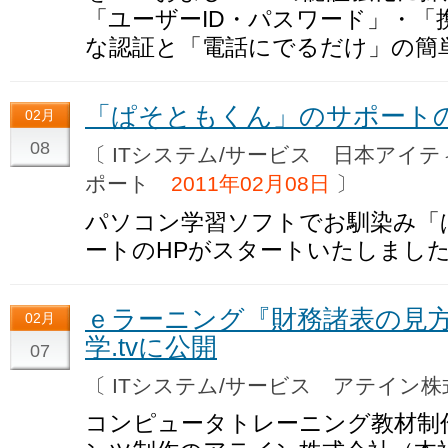
「ユーザーID・パスワード」・「
な認証と「電話にでるだけ」の簡単な
「ぱそともくん」のサポート
02月
08
〔 ITシステム/サービス 日本アイ
ポート
2011年02月08日
〕
パソコン学習ソフトでお馴染み「
ートのHPがスタートいたしまし
ｅラーニング『財務諸表の見
02月
学.tvに公開
07
〔 ITシステム/サービス アテイン
コンピュータトレーニング教材制