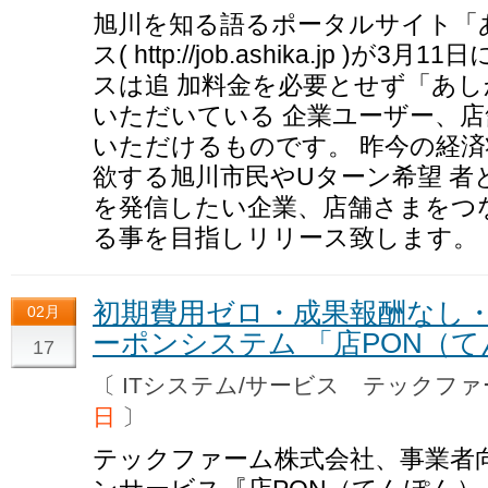
旭川を知る語るポータルサイト「あ
ス( http://job.ashika.jp 
スは追 加料金を必要とせず「あしか
いただいている 企業ユーザー、
いただけるものです。 昨今の経
欲する旭川市民やUターン希望 者
を発信したい企業、店舗さまをつ
る事を目指しリリース致します。
初期費用ゼロ・成果報酬なし・
02月
ーポンシステム 「店PON（
17
〔 ITシステム/サービス テック
日
〕
テックファーム株式会社、事業者