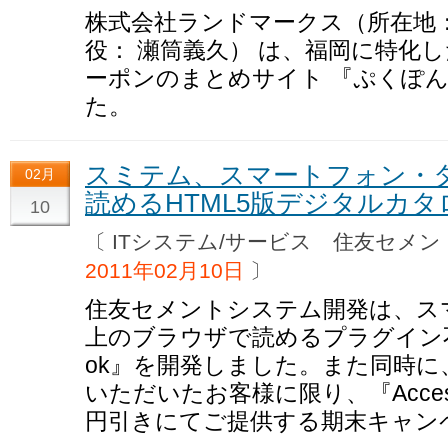
株式会社ランドマークス（所在地
役： 瀬筒義久） は、福岡に特化
ーポンのまとめサイト 『ぷくぽ
た。
スミテム、スマートフォン・
02月
読めるHTML5版デジタルカ
10
〔 ITシステム/サービス 住友セ
2011年02月10日
〕
住友セメントシステム開発は、ス
上のブラウザで読めるプラグイン不要の
ok』を開発しました。また同時に
いただいたお客様に限り、『AccessB
円引きにてご提供する期末キャン