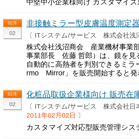
中堅中小企業様向け カスタマイズ
非接触ミラー型皮膚温度測定
02月
02
〔 ITシステム/サービス 株式会社
株式会社浅沼商会 産業機材事業
事業部長 佐藤 哲郎）は、鏡を見
自動的に高熱者を判別できるミラー
rmo Mirror」を販売開始すると
化粧品取扱企業様向け 販売在
02月
02
〔 ITシステム/サービス 株式会
2011年02月02日
〕
カスタマイズ対応型販売管理シス