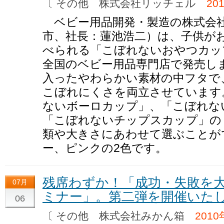
〔 その他 株式会社リッチェル
20
ベビー用品開発・製造の株式会社
市、社長：蓮池浩二）は、子供が
べられる「こぼれないおやつカップ
全国のベビー用品専門店で発売し
入ったやわらかい素材の中フタで
こぼれにくさを両立させています
ないボーロカップ」、「こぼれな
「こぼれないチップスカップ」の
類や大きさにあわせて選ぶことが
ー、ピンクの2色です。
残席わずか！「成功・失敗を
07月
ミナー」。第二弾を開催いた
06
〔 その他 株式会社みかん箱
2010