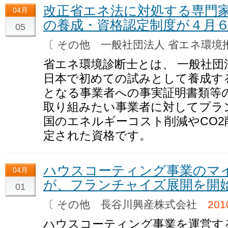
改正省エネ法に対処する専門
04月
の養成・資格認定制度が４月
05
〔 その他 一般社団法人 省エネ環
省エネ環境診断士とは、 一般社団
日本で初めての試みとして養成す
となる事業者への事実証明書類等
取り組みたい事業者に対してプラ
国のエネルギーコスト削減やCO
定された資格です。
ハウスコーティング事業のマ
04月
が、フランチャイズ展開を開
01
〔 その他 長谷川興産株式会社
20
ハウスコーティング事業を運営す