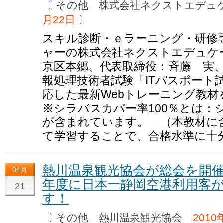
〔 その他 株式会社ネクストエデ
月22日
〕
スキル診断・ｅラーニング・研修
ャーの株式会社ネクストエデュケ
京区本郷、代表取締役：斉藤 実、
報処理技術者試験「ITパスポート試
応した最新Webトレーニング教
※シラバスカバー率100％とは：
が含まれています。 （本教材に
て学習することで、合格水準に十
熱川温泉観光協会が総会を開催
04月
年度に日本一静岡空港利用客
21
す！
〔 その他 熱川温泉観光協会
2010