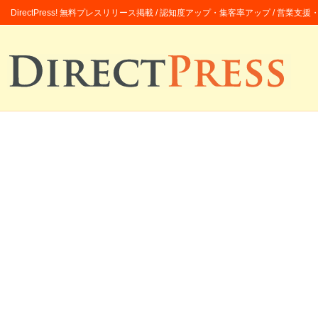
DirectPress! 無料プレスリリース掲載 / 認知度アップ・集客率アップ / 営業支