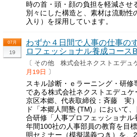
時の首・頭・顔の負担を軽減させ
別々にした構造と、素材は流動性
入り）を採用しています。
わずか４日間で人事の仕事の
07月
ロフェッショナル養成コースBa
19
〔 その他 株式会社ネクストエデ
月19日
〕
スキル診断・ｅラーニング・研修
である株式会社ネクストエデュケ
京区本郷、代表取締役：斉藤 実
ド「本郷人間塾 (TM)」において
合研修「人事プロフェッショナル養
年間100社の人事部員の教育を目
明セミナー（模擬講義つき）を、20