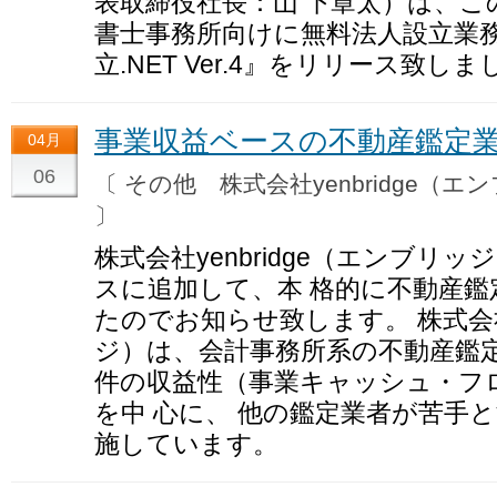
表取締役社長：山 下章太）は、こ
書士事務所向けに無料法人設立業務
立.NET Ver.4』をリリース致し
事業収益ベースの不動産鑑定
04月
06
〔 その他 株式会社yenbridge（
〕
株式会社yenbridge（エンブリ
スに追加して、本 格的に不動産
たのでお知らせ致します。 株式会社y
ジ）は、会計事務所系の不動産鑑定
件の収益性（事業キャッシュ・フ
を中 心に、 他の鑑定業者が苦手
施しています。