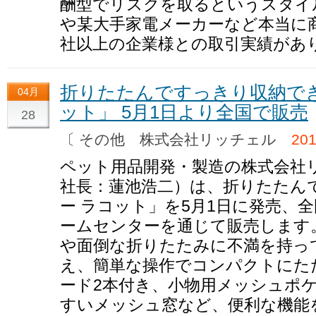
酬型でリスクを取るというスタイ
や某大手家電メーカーなど本当に商
社以上の企業様との取引実績があ
折りたたんですっきり収納で
04月
ット」 5月1日より全国で販売
28
〔 その他 株式会社リッチェル
20
ペット用品開発・製造の株式会社
社長：蓮池浩二）は、折りたたん
ー ラコット」を5月1日に発売、
ームセンターを通じて販売します
や面倒な折りたたみに不満を持っ
え、簡単な操作でコンパクトにた
ード2本付き、小物用メッシュポ
すいメッシュ窓など、便利な機能