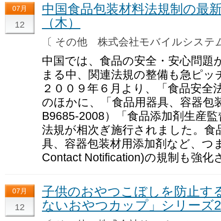
中国食品包装材料法規制の最新動
07月
（木）
12
〔 その他 株式会社モバイルシス
中国では、食品の安全・安心問題
まる中、関連法規の整備も急ピッ
２００９年６月より、「食品安全
のほかに、「食品用器具、容器包
B9685-2008）「食品添加剤生
法規が相次ぎ施行されました。食
具、容器包装材用添加剤など、つまり食
Contact Notification)の規制
子供のおやつこぼしを防止す
07月
ないおやつカップ」シリーズ20
12