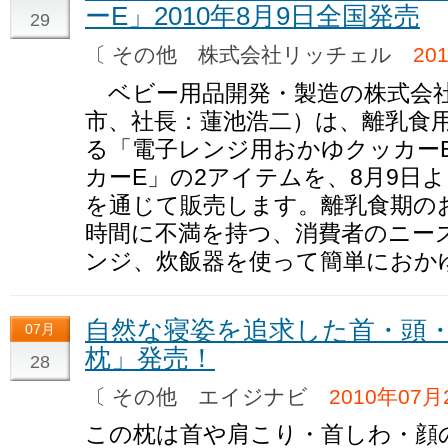
ーE」2010年8月9日全国発売
29
〔 その他 株式会社リッチェル
20
ベビー用品開発・製造の株式会社
市、社長：蓮池浩二）は、離乳食
る「電子レンジ用おかゆクッカー
カーE」の2アイテムを、8月9日
を通じて販売します。離乳食期の
時間に不満を持つ、消費者のニー
ンジ、炊飯器を使って簡単におか
自然な寝姿を追求した首・頭
07月
枕」発売！
28
〔 その他 エイジナビ
2010年07月
この枕は首や肩こり・首しわ・顔