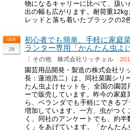
物になるキャリーに比べて、扱い
出の幅も広がります。耐荷重12k
レッドと落ち着いたブラックの2
初心者でも簡単、手軽に家庭
04月
ランター専用「かんたん虫よ
28
〔 その他 株式会社リッチェル
20
園芸用品開発・製造の株式会社リ
長：蓮池浩二）は、同社菜園シリ
たん虫よけセットを、全国の園芸
ーで販売しています。昨今の家庭
ら、ベランダでも手軽にできるプ
増加しています。一方、虫がつく
く、同社のアンケートでも、約半
く」をあげています。「かんたん