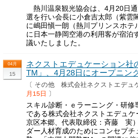
熱川温泉観光協会は、4月20日
選を行い会長に小倉吉太郎（紫雲
に嶋田愼一朗（熱川プリンスホテル
に日本一静岡空港の利用客が宿泊
議いたしました。
ネクストエデュケーション社
04月
TM」、4月28日にオープニ
15
〔 その他 株式会社ネクストエデ
月15日
〕
スキル診断・ｅラーニング・研修
である株式会社ネクストエデュケ
京区本郷、代表取締役：斉藤 実
ダー人材育成のためにコンセプチ