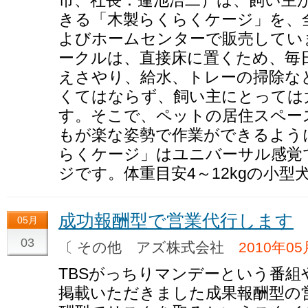
市、社長：蓮池浩二）は、飼い主
きる「木製らくらくケージ」を、
よびホームセンターで販売してい
ークルは、直接床に置くため、毎
えさやり、給水、トレーの掃除な
くてはならず、飼い主にとっては
す。そこで、ペットの居住スペー
もが楽な姿勢で作業ができるよう
らくケージ」はユニバーサル感覚
ジです。体重目安4～12kgの小
成功報酬型で営業代行します
05月
03
〔 その他 アズ株式会社
2010年0
TBSがっちりマンデーという番
掲載いただきました成果報酬型の