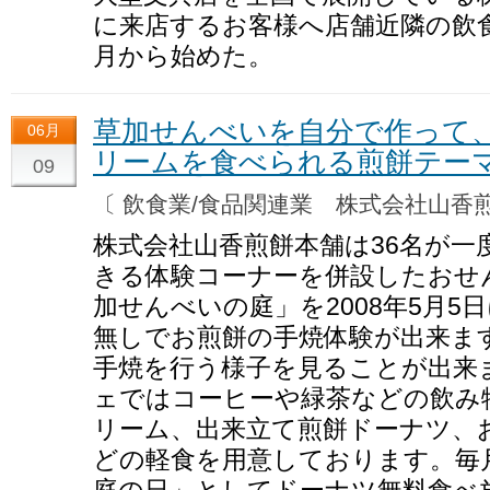
に来店するお客様へ店舗近隣の飲
月から始めた。
草加せんべいを自分で作って
06月
リームを食べられる煎餅テー
09
〔 飲食業/食品関連業 株式会社山
株式会社山香煎餅本舗は36名が一
きる体験コーナーを併設したおせ
加せんべいの庭」を2008年5月
無しでお煎餅の手焼体験が出来ま
手焼を行う様子を見ることが出来
ェではコーヒーや緑茶などの飲み
リーム、出来立て煎餅ドーナツ、
どの軽食を用意しております。毎