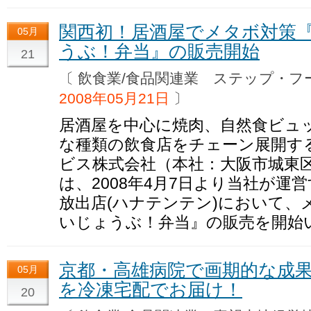
関西初！居酒屋でメタボ対策
05月
うぶ！弁当』の販売開始
21
〔 飲食業/食品関連業 ステップ・
2008年05月21日
〕
居酒屋を中心に焼肉、自然食ビュ
な種類の飲食店をチェーン展開す
ビス株式会社（本社：大阪市城東
は、2008年4月7日より当社が
放出店(ハナテンテン)において、
いじょうぶ！弁当』の販売を開始
京都・高雄病院で画期的な成
05月
を冷凍宅配でお届け！
20