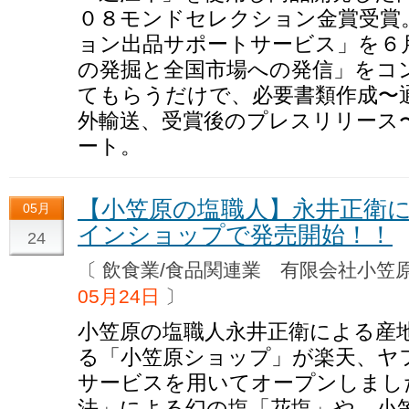
０８モンドセレクション金賞受賞
ョン出品サポートサービス」を６
の発掘と全国市場への発信」をコ
てもらうだけで、必要書類作成〜
外輸送、受賞後のプレスリリース
ート。
【小笠原の塩職人】永井正衛
05月
インショップで発売開始！！
24
〔 飲食業/食品関連業 有限会社小
05月24日
〕
小笠原の塩職人永井正衛による産
る「小笠原ショップ」が楽天、ヤフー
サービスを用いてオープンしまし
法」による幻の塩「花塩」や、小