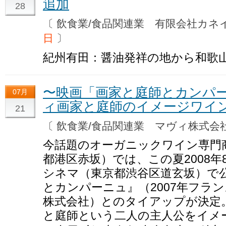
追加
28
〔 飲食業/食品関連業 有限会社カ
日
〕
紀州有田：醤油発祥の地から和歌
〜映画「画家と庭師とカンパ
07月
ィ画家と庭師のイメージワイ
21
〔 飲食業/食品関連業 マヴィ株式
今話題のオーガニックワイン専門
都港区赤坂）では、この夏2008年8月
シネマ（東京都渋谷区道玄坂）で
とカンパーニュ』（2007年フラ
株式会社）とのタイアップが決定
と庭師という二人の主人公をイメ