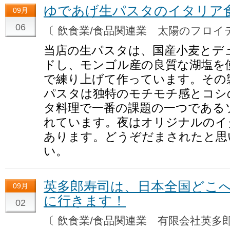
ゆであげ生パスタのイタリア
09月
06
〔 飲食業/食品関連業 太陽のフロ
当店の生パスタは、国産小麦とデ
ドし、モンゴル産の良質な湖塩を
で練り上げて作っています。その
パスタは独特のモチモチ感とコシ
タ料理で一番の課題の一つである
れています。夜はオリジナルのイ
あります。どうぞだまされたと思
い。
英多郎寿司は、日本全国どこ
09月
に行きます！
02
〔 飲食業/食品関連業 有限会社英