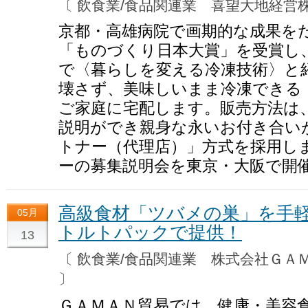
〔 飲食業/食品関連業 喜望大地経
京都・高雄病院で画期的な成果を
「ものづくり日本大賞」を受賞し
で〈暮らしを変える冷凍技術〉と
壊さず、美味しいまま冷凍できる
ご家庭に宅配します。販売方法は
説明ができ親身な永いお付き合い
トナー（代理店）」方式を採用し
ーの募集説明会を東京・大阪で開
高級食材「ツバメの巣」を手
05月
トルトパックで提供！
13
〔 飲食業/食品関連業 株式会社Ｇ
〕
ＧＡＭＡＮ貿易では、健康・美容