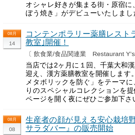
オシャレ好きが集まる街・原宿に
ぼう焼き」がデビューいたしまし
コンテンポラリー薬膳レスト
08月
教室｣開催！
14
〔 飲食業/食品関連業 Restaurant Y’s
当店では2ヶ月に１回、千葉大和
迎え、漢方薬膳教室を開催します
メタボリックを防ぐ」をテーマに
りのスペシャルコレクションを提
ページを開く夜にぜひご参加下さ
生産者の顔が見える安心栽培
08月
サラダバー』の販売開始
08