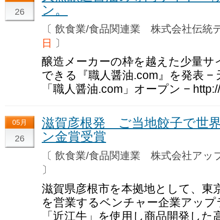
ン。
26
〔 飲食業/食品関連業 株式会社伝
日
〕
醸造メーカーの枠を越えた少量サイ
できる『職人醤油.com』を発表 
「職人醤油.com」オープン − http://w
滋賀彦根発 ご当地餃子で世
05月
ン金賞受賞
26
〔 飲食業/食品関連業 株式会社ア
〕
滋賀県彦根市を本拠地として、東
を営業するベンチャー企業アップ
「近江牛」を使用し商品開発した