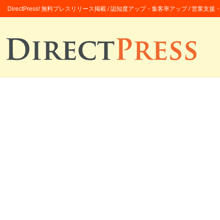
DirectPress! 無料プレスリリース掲載 / 認知度アップ・集客率アップ / 営業支