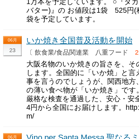
1万本を予定しています。 ○『タ
バター)』の お値段は1袋 525円
袋を予定しています。
いか焼き全国普及活動を開始
06月
23
〔 飲食業/食品関連業 八重フード
大阪名物のいか焼きの旨さを、そ
します。全国的に「いか焼」と言
事を言うのでしょうが、関西地方
の薄い食べ物が「いか焼き」です
厳格な検査を通過した、安心・安全
4円から全国にお届けします。http://www
m/
Vino per Santa Messa 
06月