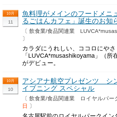
魚料理がメインのフードメニ
10月
るごはんカフェ」誕生のお知
11
〔 飲食業/食品関連業 LUVCA*musas
〕
カラダにうれしい、ココロにやさ
「LUVCA*musashikoyama」（
がデビュー。
アシアナ航空プレゼンツ シ
10月
イブニング スペシャル
10
〔 飲食業/食品関連業 ロイヤルパ
日
〕
名古屋駅前のロイヤルパークイン