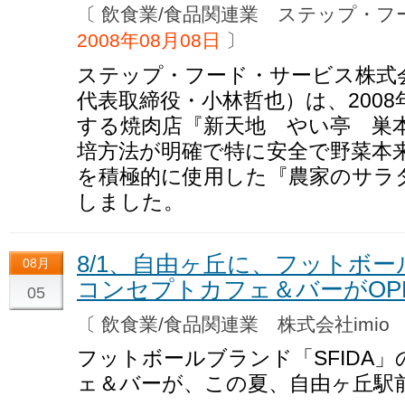
〔 飲食業/食品関連業 ステップ・
2008年08月08日
〕
ステップ・フード・サービス株式
代表取締役・小林哲也）は、2008
する焼肉店『新天地 やい亭 巣
培方法が明確で特に安全で野菜本
を積極的に使用した『農家のサラ
しました。
8/1、自由ヶ丘に、フットボー
08月
コンセプトカフェ＆バーがOP
05
〔 飲食業/食品関連業 株式会社imi
フットボールブランド「SFIDA
ェ＆バーが、この夏、自由ヶ丘駅前