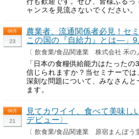
行も歓迎です。ぜひ、皆様ふるっ
ャンスを見流さないでください。
農業者、流通関係者必見！セ
08月
この国の『自給力』とは―」9
23
〔 飲食業/食品関連業 株式会社 禾
「日本の食糧供給能力はたったの3
信じられますか？当セミナーでは
深刻な問題について、みなさんと
ます。
見てカワイイ、食べて美味し
08月
デビュー〉
21
〔 飲食業/食品関連業 原宿まんぼ