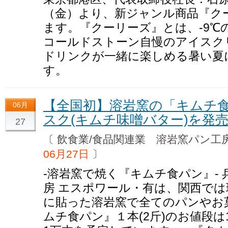
（金）より、新ジャンル商品『ク
ます。『クーリーズ』とは、-9℃
コールドストーン自慢のアイスク
ドリンクが一緒に楽しめる暑い夏
す。
【全国初】溶岩窯の「キムチ
06月
スク(キムチ味噌バター)を発
27
〔 飲食業/食品関連業 溶岩窯パン
06月27日
〕
-溶岩窯で焼く『キムチ食パン』-
房 エスポワール・有は、関西では
に貼った溶岩窯で全てのパンやお
ムチ食パン』１本(2斤)のお値段は