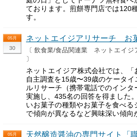
庭の日」としてドーナツ無料食べ
ております。煎餅専門店では120
す。
ネットエイジアリサーチ お
05月
30
〔 飲食業/食品関連業 ネットエイ
〕
ネットエイジア株式会社では、「
自主調査を15歳〜39歳のケータ
ルリサーチ（携帯電話でのインタ
実施し、435名の回答を得ました
いお菓子の種類やお菓子を食べる
で傾向が異なるなど興味深い傾向
天然醸造醤油の専門サイト「職
05月