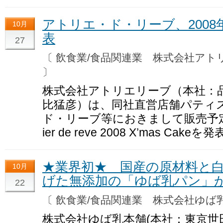
アトリエ・ド・リーブ、200
10月
表
27
〔 飲食業/食品関連業 株式会社ア
〕
株式会社アトリエリーブ（本社：
比猛彦）は、同社直営店舗パティ
ド・リーブ等におきまして販売予定
ier de reve 2008 X’mas Cak
★業界初★ 国産の原材料と
10月
げた無添加の「ゆば乳パン」
22
〔 飲食業/食品関連業 株式会社ゆ
株式会社ゆば乳本舗(本社：東京世