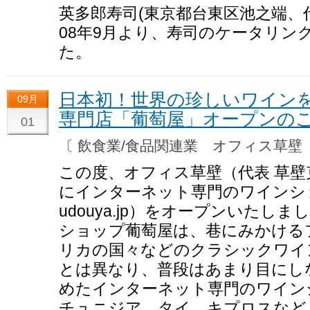
英多郎寿司(東京都台東区池之端、代
08年9月より、寿司のケータリン
た。
日本初！世界の珍しいワイン
09月
専門店「葡萄屋」オープンの
01
〔 飲食業/食品関連業 オフィス草
この度、オフィス草壁（代表 草壁克
にインターネット専門のワインショップ葡
udouya.jp）をオープンいた
ショップ葡萄屋は、巷にみかける
リカの国々などのクラシックワイ
とは異なり、普段はあまり目にし
めたインターネット専門のワイン
チュニジア、タイ、キプロスなど