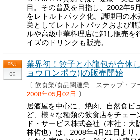
目。その普及を目指し、2002年
をレトルトパック化。調理用の水
巣としてレトルトパックおよび瓶
ルや高級中華料理店に卸し販売を
イズのドリンクも販売。
業界初！餃子と小龍包が合体し
05月
ョウロンポウ)]の販売開始
02
〔 飲食業/食品関連業 ステップ・
2008年05月02日
〕
居酒屋を中心に、焼肉、自然食ビ
ど、様々な種類の飲食店をチェー
ド・サービス株式会社（本社：大
林哲也）は、2008年4月21日よ