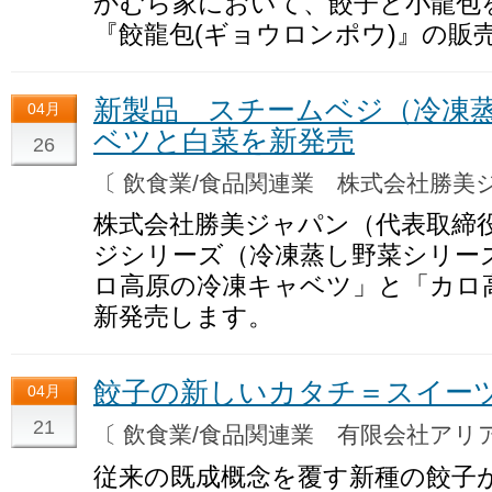
かむら家において、餃子と小龍包
『餃龍包(ギョウロンポウ)』の販
新製品 スチームベジ（冷凍蒸
04月
ベツと白菜を新発売
26
〔 飲食業/食品関連業 株式会社勝
株式会社勝美ジャパン（代表取締
ジシリーズ（冷凍蒸し野菜シリー
ロ高原の冷凍キャベツ」と「カロ
新発売します。
餃子の新しいカタチ＝スイー
04月
21
〔 飲食業/食品関連業 有限会社ア
従来の既成概念を覆す新種の餃子