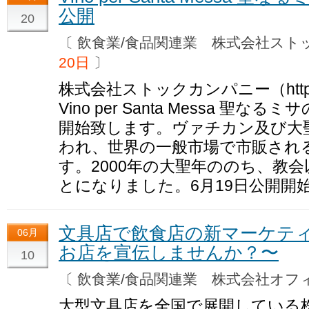
公開
20
〔 飲食業/食品関連業 株式会社ス
20日
〕
株式会社ストックカンパニー（http://st
Vino per Santa Messa 聖
開始致します。ヴァチカン及び大
われ、世界の一般市場で市販され
す。2000年の大聖年ののち、教
とになりました。6月19日公開開
文具店で飲食店の新マーケテ
06月
お店を宣伝しませんか？〜
10
〔 飲食業/食品関連業 株式会社オフ
大型文具店を全国で展開している株